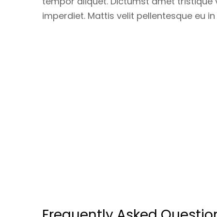
tempor aliquet. Dictumst amet tristique v
imperdiet. Mattis velit pellentesque eu in 
Frequently Asked Questio