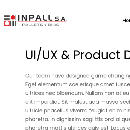
Ho
UI/UX & Product 
Our team have designed game changing 
Eget elementum scelerisque amet fusce
ultrices nec bibendum. Nullam non at eu
elit imperdiet. Sit malesuada massa scele
ultricie phasellus viverra feugiat enim n
pharetra. In dignissim sagi ttis orci ali
pharetra mattis ultrices quis est. Lacu