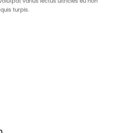
olutpat varius lectus ultricies eu non
quis turpis.
n