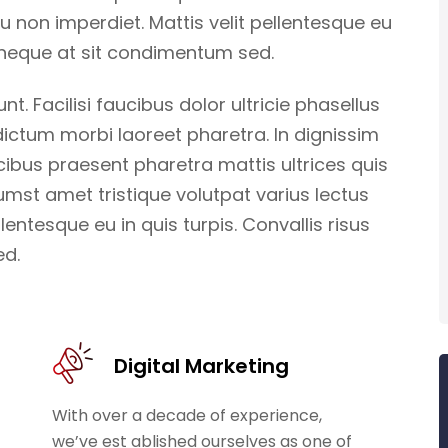
 eu non imperdiet. Mattis velit pellentesque eu
eu neque at sit condimentum sed.
. Facilisi faucibus dolor ultricie phasellus
 dictum morbi laoreet pharetra. In dignissim
ucibus praesent pharetra mattis ultrices quis
umst amet tristique volutpat varius lectus
llentesque eu in quis turpis. Convallis risus
ed.
Digital Marketing
With over a decade of experience,
we’ve est ablished ourselves as one of