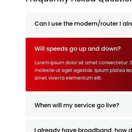
Can I use the modem/router I al
Will speeds go up and down?
Lorem ipsum dolor sit amet consectetur. S
molestie ut eget egestas. Ipsum platea le
amet viverra elementum elit.
When will my service go live?
I already have broadband, how d