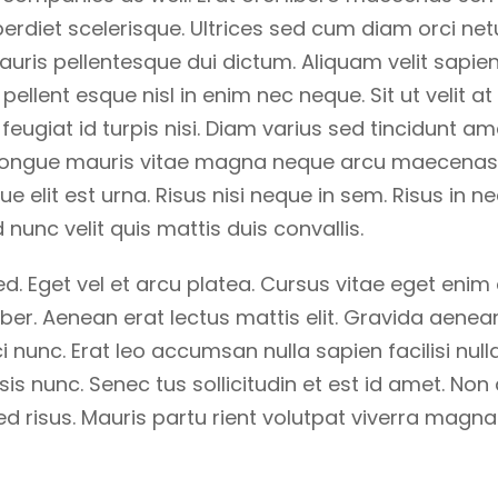
diet scelerisque. Ultrices sed cum diam orci netus
auris pellentesque dui dictum. Aliquam velit sapien
llent esque nisl in enim nec neque. Sit ut velit at u
 feugiat id turpis nisi. Diam varius sed tincidunt am
uis congue mauris vitae magna neque arcu maecenas
 elit est urna. Risus nisi neque in sem. Risus in n
 nunc velit quis mattis duis convallis.
d. Eget vel et arcu platea. Cursus vitae eget enim 
iber. Aenean erat lectus mattis elit. Gravida aenea
rci nunc. Erat leo accumsan nulla sapien facilisi null
isis nunc. Senec tus sollicitudin et est id amet. 
isus. Mauris partu rient volutpat viverra magna co