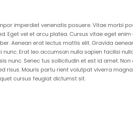
mpor imperdiet venenatis posuere. Vitae morbi po
d. Eget vel et arcu platea. Cursus vitae eget enim 
iber. Aenean erat lectus mattis elit. Gravida aenea
rci nunc. Erat leo accumsan nulla sapien facilisi null
isis nunc. Senec tus sollicitudin et est id amet. 
isus. Mauris partu rient volutpat viverra magna co
quet cursus feugiat dictumst sit.