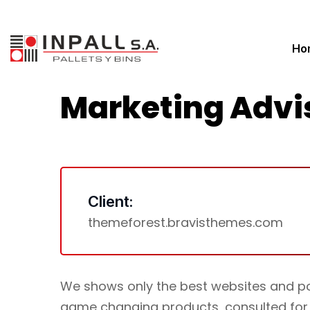
Ho
Marketing Advi
Client:
themeforest.bravisthemes.com
We shows only the best websites and port
game changing products, consulted for 