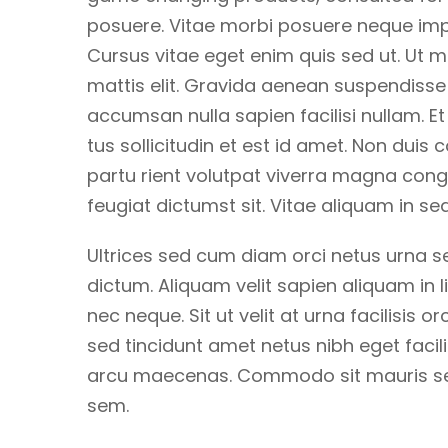
posuere. Vitae morbi posuere neque imper
Cursus vitae eget enim quis sed ut. Ut m
mattis elit. Gravida aenean suspendisse pe
accumsan nulla sapien facilisi nullam. Et
tus sollicitudin et est id amet. Non d
partu rient volutpat viverra magna congue
feugiat dictumst sit. Vitae aliquam in sed
Ultrices sed cum diam orci netus urna se
dictum. Aliquam velit sapien aliquam in l
nec neque. Sit ut velit at urna facilisis o
sed tincidunt amet netus nibh eget facil
arcu maecenas. Commodo sit mauris sed r
sem.