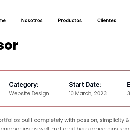
me
Nosotros
Productos
Clientes
sor
Category:
Start Date:
Website Design
10 March, 2023
3
folios built completely with passion, simplicity 
companies as well. Erat orci libero maecenas se