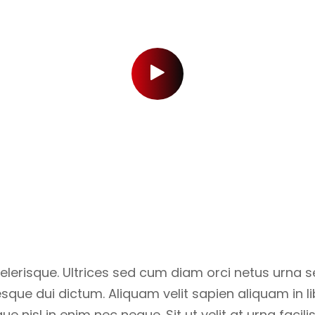
erisque. Ultrices sed cum diam orci netus urna sed
sque dui dictum. Aliquam velit sapien aliquam in lib
nisl in enim nec neque. Sit ut velit at urna facili