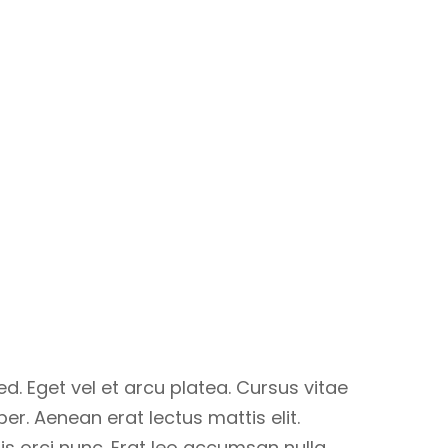
. Eget vel et arcu platea. Cursus vitae
er. Aenean erat lectus mattis elit.
sis orci nunc. Erat leo accumsan nulla